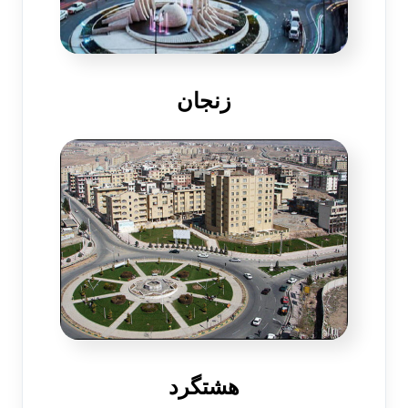
زنجان
هشتگرد